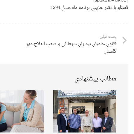
[aparat id=’elkC1′]
گفتگو با دکتر حزینی برنامه ماه عسل 1394
پست قبلی
کانون حامیان بیماران سرطانی و صعب العلاج مهر
گلستان
مطالب پیشنهادی