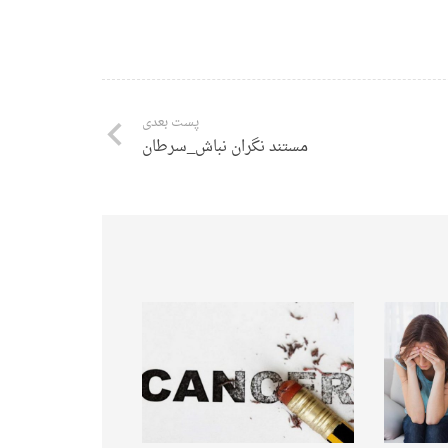
پست بعدی
مستند نگران نباش_سرطان