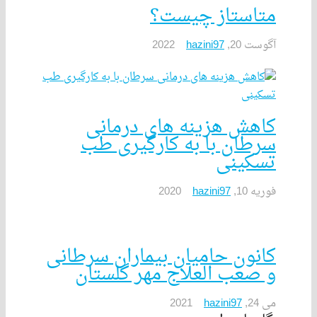
تاستاز چیست؟
وست 20, 2022
hazini97
اهش هزینه های درمانی
رطان با به کارگیری طب
سکینی
یه 10, 2020
hazini97
انون حامیان بیماران سرطانی
 صعب العلاج مهر گلستان
24, 2021
hazini97