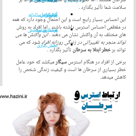
 هستند . اما نحوه مقابله یا مدیریت آن می تواند بر
 شما تأثیر بگذارد .
پزشکی
مدیرعامل
گزارشات سالیانه
حساس بسیار رایج است و این احتمال وجود دارد که همه
طعی احساس استرس داشته باشند . اما افراد به روش
هیئت مدیره
پرستاری تسکینی
ختلف به آن واکنش نشان می دهند .
این واکنش ها می
 منجر به تغییراتی در زندگی روزانه افراد شود
که می
بخش اداری
بر
خطر ابتلا به سرطان
تأثیر بگذارد .
از افراد در هنگام استرس
سیگار
میکشد که خود عامل
سیاری از سرطان ها است و کیفیت زندگی شخص را
میدهد.